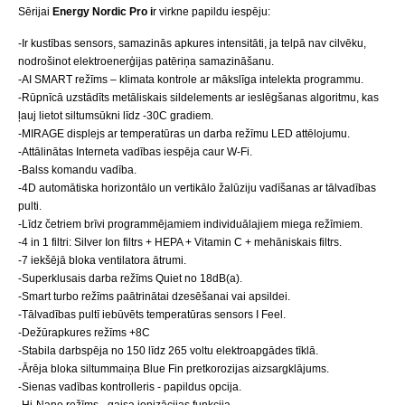
Sērijai
Energy Nordic Pro i
r virkne papildu iespēju:
-Ir kustības sensors, samazinās apkures intensitāti, ja telpā nav cilvēku,
nodrošinot elektroenerģijas patēriņa samazināšanu.
-AI SMART režīms – klimata kontrole ar mākslīga intelekta programmu.
-Rūpnīcā uzstādīts metāliskais sildelements ar ieslēgšanas algoritmu, kas
ļauj lietot siltumsūkni līdz -30C gradiem.
-MIRAGE displejs ar temperatūras un darba režīmu LED attēlojumu.
-Attālinātas Interneta vadības iespēja caur W-Fi.
-Balss komandu vadība.
-4D automātiska horizontālo un vertikālo žalūziju vadīšanas ar tālvadības
pulti.
-Līdz četriem brīvi programmējamiem individuālajiem miega režīmiem.
-4 in 1 filtri: Silver Ion filtrs + HEPA + Vitamin C + mehāniskais filtrs.
-7 iekšējā bloka ventilatora ātrumi.
-Superklusais darba režīms Quiet no 18dB(a).
-Smart turbo režīms paātrinātai dzesēšanai vai apsildei.
-Tālvadības pultī iebūvēts temperatūras sensors I Feel.
-Dežūrapkures režīms +8C
-Stabila darbspēja no 150 līdz 265 voltu elektroapgādes tīklā.
-Ārēja bloka siltummaiņa Blue Fin pretkorozijas aizsargklājums.
-Sienas vadības kontrolleris - papildus opcija.