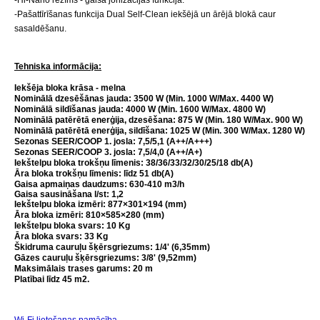
-Hi-Nano režīms - gaisa jonizācijas funkcija.
-Pašattīrīšanas funkcija Dual Self-Clean iekšējā un ārējā blokā caur
sasaldēšanu.
Tehniska informācija
:
Iekšēja bloka krāsa - melna
N
ominālā dzesēšānas jauda
: 3500 W (
Min. 1000 W/Max. 4400 W)
Nominālā sildīšanas jauda
: 4000
W
(
Min. 1600 W/Max. 4800 W)
Nominālā patērētā enerģija, dzesēšana
: 875
W
(
Min. 180 W/Max. 900 W)
Nominālā patērētā enerģija, sildīšana
: 1025
W
(
Min. 300 W/Max. 1280 W)
Sezonas SEER/COOP 1. josla: 7,5/5,1 (A++/A+++)
Sezonas SEER/COOP 3. josla: 7,5/4,0 (A++/A+)
Iekštelpu bloka t
rokšņu līmenis
: 38/36/33/32/30/25/18 db(A)
Āra bloka t
rokšņu līmenis
: līdz 51 db(A)
Gaisa apmaiņas daudzums
: 630-410 m3/h
Gaisa sausināšana l/st: 1,2
Iekštelpu bloka izmēri
: 877×301×194 (mm)
Āra bloka izmēri
: 810×585×280 (mm)
Iekštelpu bloka svars
: 10
Kg
Āra bloka svars
: 33
Kg
Škidruma
c
auruļu šķērsgriezums
: 1/4' (6,35mm)
Gāzes c
auruļu šķērsgriezums
: 3/8' (9,52mm)
Maksimālais trases garums: 20 m
Platībai līdz
45
m
2.