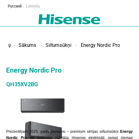
Русский
Latviešu
Sākums
Siltumsūkņi
Energy Nordic Pro
Energy Nordic Pro
QH35XV2BG
Prezentējam 2025. gada jaunumu – premium sērijas siltumsūkņi
Energy
Nordic Pro
no oriģināla ražotāja Hisense ekstrimāli zemai ziemas