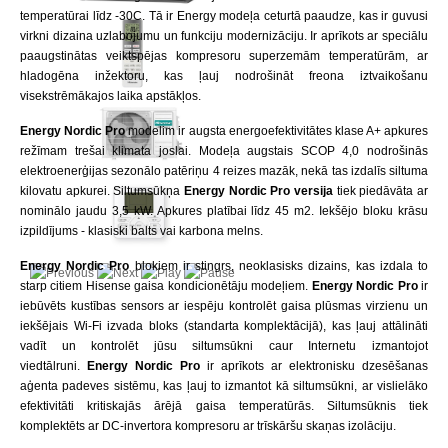
temperatūrai līdz -30C. Tā ir Energy modeļa ceturtā paaudze, kas ir guvusi
virkni dizaina uzlabojumu un funkciju modernizāciju. Ir aprīkots ar speciālu
paaugstinātas veiktspējas kompresoru superzemām temperatūrām, ar
hladogēna inžektoru, kas ļauj nodrošināt freona iztvaikošanu
visekstrēmākajos laika apstākļos.
Energy Nordic Pro
modelim ir augsta energoefektivitātes klase A+ apkures
režīmam trešai klimata joslai. Modeļa augstais SCOP 4,0 nodrošinās
elektroenerģijas sezonālo patēriņu 4 reizes mazāk, nekā tas izdalīs siltuma
kilovatu apkurei. Siltumsūkņa
Energy Nordic Pro versija
tiek piedāvāta ar
nominālo jaudu 3,5 kW. Apkures platībai līdz 45 m2. Iekšējo bloku krāsu
izpildījums - klasiski balts vai karbona melns.
Energy Nordic Pro
blokiem
ir
stingrs, neoklasisks dizains, kas izdala to
starp citiem Hisense gaisa kondicionētāju modeļiem.
Energy Nordic Pro
ir
iebūvēts kustības sensors ar iespēju kontrolēt gaisa plūsmas virzienu un
iekšējais Wi-Fi izvada bloks (standarta komplektācijā), kas ļauj attālināti
vadīt un kontrolēt jūsu siltumsūkni caur Internetu izmantojot
viedtālruni.
Energy Nordic Pro
ir aprīkots ar elektronisku dzesēšanas
aģenta padeves sistēmu, kas ļauj to izmantot kā siltumsūkni, ar vislielāko
efektivitāti kritiskajās ārējā gaisa temperatūrās. Siltumsūknis tiek
komplektēts ar DC-invertora kompresoru ar trīskāršu skaņas izolāciju.