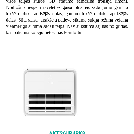
visos telpas stūros. 3D straume samazina trokšņa līmeni.
Nodrošina iespēju izvēlēties gaisa plūsmas sadalījumu gan no
iekšēja bloka audšējās daļas, gan no iekšēja bloka apakšējās
daļas. Siltā gaisa apakšējā padeve siltuma sūkņa režīmā veicina
vienmērīgu siltuma sadali telpā. Nav aukstuma sajūtas no grīdas,
kas palielina kopējo lietošanas komfortu.
AKT26UR4RK8