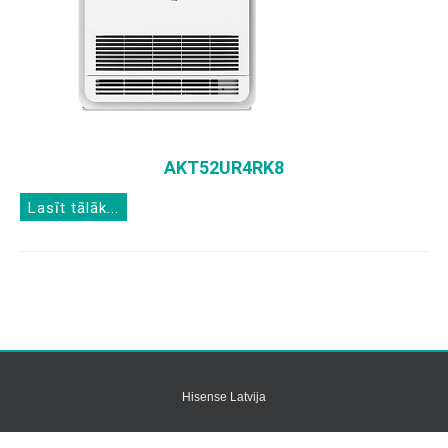
AKT52UR4RK8
Lasīt tālāk...
Hisense Latvija