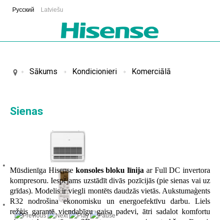
Русский
Latviešu
Sākums
Kondicionieri
Komerciālā
Sienas
Mūsdienīga Hisense
konsoles bloku līnija
ar Full DC invertora
kompresoru. Iespējams uzstādīt divās pozīcijās (pie sienas vai uz
grīdas). Modelis ir viegli montēts daudzās vietās. Aukstumaģents
R32 nodrošina ekonomisku un energoefektīvu darbu. Liels
režģis garantē viendabīgu gaisa padevi, ātri sadalot komfortu