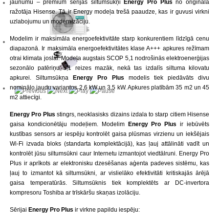
jaunumu – premium sērijas siltumsūkņi
Energy Pro Plus
no oriģināla
ražotāja Hisense. Tā ir Energy modeļa trešā paaudze, kas ir guvusi virkni
uzlabojumu un modernizāciju.
Modelim ir maksimāla energoefektivitāte starp konkurentiem līdzīgā cenu
diapazonā. Ir maksimāla energoefektivitātes klase A+++ apkures režīmam
otrai klimata joslai. Modeļa augstais SCOP 5,1 nodrošinās elektroenerģijas
sezonālo patēriņu 5,1 reizes mazāk, nekā tas izdalīs siltuma kilovatu
apkurei. Siltumsūkņa
Energy Pro Plus
modelis tiek piedāvāts divu
nominālo jaudu variantos 2,6 kW un 3,5 kW. Apkures platībām 35 m2 un 45
m2 attiecīgi.
Energy Pro Plus
stingrs, neoklasisks dizains izdala to starp citiem Hisense
gaisa kondicionētāju modeļiem. Modelim
Energy Pro
Plus
ir iebūvēts
kustības sensors ar iespēju kontrolēt gaisa plūsmas virzienu un iekšējais
Wi-Fi izvada bloks (standarta komplektācijā), kas ļauj attālināti vadīt un
kontrolēt jūsu siltumsūkni caur Internetu izmantojot viedtālruni. Energy Pro
Plus ir aprīkots ar elektronisku dzesēšanas aģenta padeves sistēmu, kas
ļauj to izmantot kā siltumsūkni, ar vislielāko efektivitāti kritiskajās ārējā
gaisa temperatūrās. Siltumsūknis tiek komplektēts ar DC-invertora
kompresoru Toshiba ar trīskāršu skaņas izolāciju.
Sērijai
Energy Pro Plus
ir virkne papildu iespēju: