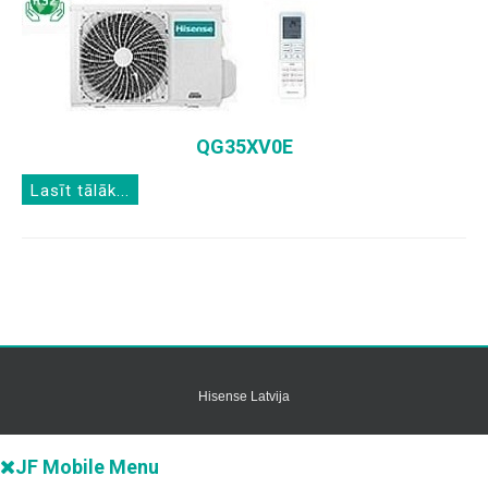
QG35XV0E
Lasīt tālāk...
Hisense Latvija
JF Mobile Menu