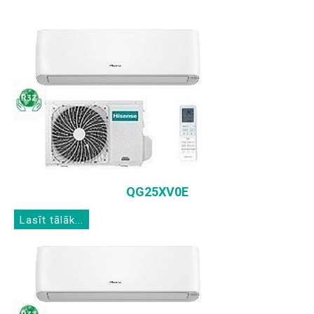
QG25XV0E
Lasīt tālāk...