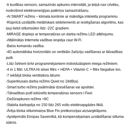
-Ir kustības sensors, samazinās apkures intensitāti, ja telpā nav cilvēku,
nodrošinot elektroenerģijas patēriņa samazināšanu.
-AI SMART režīms – klimata kontrole ar mākslīga intelekta programmu.
-Rūpnīcā uzstādīts metāliskais sildelements ar ieslēgšanas algoritmu, kas
ļauj lietot siltumsūkni līdz -22C gradiem.
-MIRAGE displejs ar temperatūras un darba režīmu LED attēlojumu.
-Attālinātas Interneta vadības iespēja caur W-Fi.
-Balss komandu vadība.
-4D automātiska horizontālo un vertikālo žalūziju vadīšanas ar tālvadības
pulti.
-Līdz četriem brīvi programmējamiem individuālajiem miega režīmiem.
-4 in 1 filtri: ULTRA Hi silver filtrs + HEPA + Vitamin C + filtrs Negative Ion.
-7 iekšējā bloka ventilatora ātrumi.
-Superklusais darba režīms Quiet no 18dB(a).
-Smart turbo režīms paātrinātai dzesēšanai vai apsildei.
-Tālvadības pultī iebūvēts temperatūras sensors I Feel.
-Dežūrapkures režīms +8C
-Stabila darbspēja no 150 līdz 265 voltu elektroapgādes tīklā.
-Ārēja bloka siltummaiņa Blue Fin pretkorozijas aizsargklājums.
-Apstiprināts Eiropas Saveinībā, kā kompensējamais uzstādīšanai siltuma
sūknis.