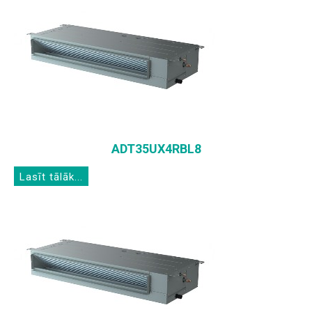
ADT35UX4RBL8
Lasīt tālāk...