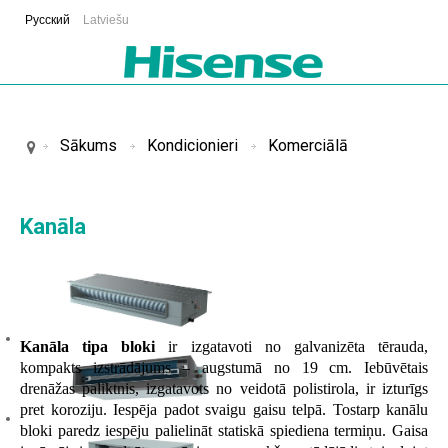
Русский
Latviešu
Sākums
Kondicionieri
Komerciālā
Kanāla
Kanāla tipa bloki
ir izgatavoti no galvanizēta tērauda,
kompakts izstrādājums – augstumā no 19 cm. Iebūvētais
drenāžas paliktnis, izgatavots no veidotā polistirola, ir izturīgs
pret koroziju. Iespēja padot svaigu gaisu telpā. Tostarp kanālu
bloki paredz iespēju palielināt statiskā spiediena termiņu. Gaisa