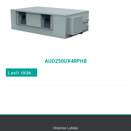
AUD250UX4RPH8
Lasīt tālāk...
Hisense Latvija