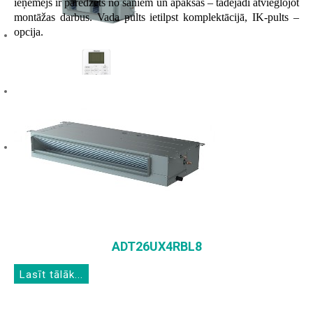
ieņēmējs ir paredzēts no sāniem un apakšas – tādējādi atvieglojot
montāžas darbus. Vada pults ietilpst komplektācijā, IK-pults –
opcija.
ADT26UX4RBL8
Lasīt tālāk...