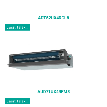
ADT52UX4RCL8
Lasīt tālāk...
AUD71UX4RFM8
Lasīt tālāk...