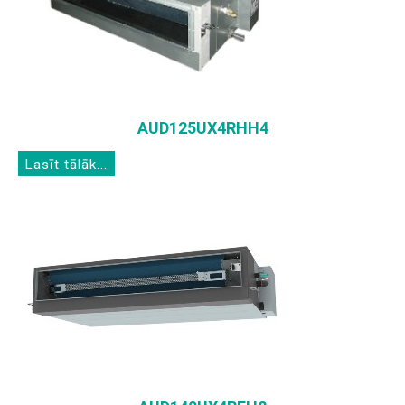
AUD125UX4RHH4
Lasīt tālāk...