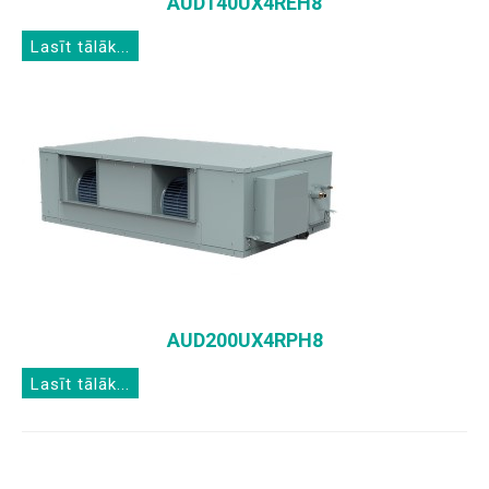
AUD140UX4REH8
Lasīt tālāk...
AUD200UX4RPH8
Lasīt tālāk...