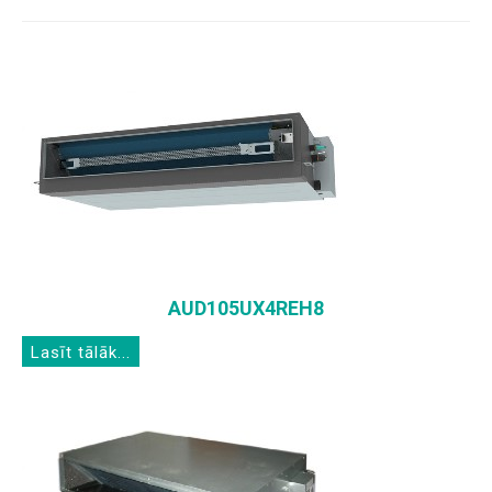
AUD105UX4REH8
Lasīt tālāk...