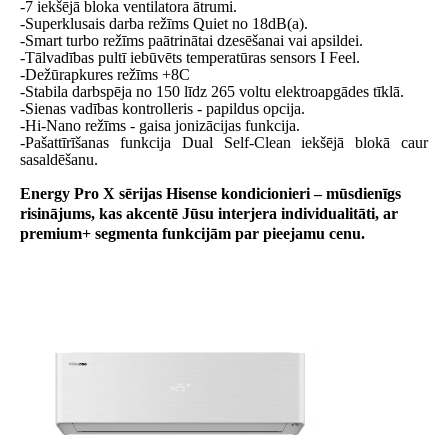
-7 iekšējā bloka ventilatora ātrumi.
-Superklusais darba režīms Quiet no 18dB(a).
-Smart turbo režīms paātrinātai dzesēšanai vai apsildei.
-Tālvadības pultī iebūvēts temperatūras sensors I Feel.
-Dežūrapkures režīms +8C
-Stabila darbspēja no 150 līdz 265 voltu elektroapgādes tīklā.
-Sienas vadības kontrolleris - papildus opcija.
-Hi-Nano režīms - gaisa jonizācijas funkcija.
-Pašattīrīšanas funkcija Dual Self-Clean iekšējā blokā caur
sasaldēšanu.
Energy Pro X sērijas Hisense kondicionieri – mūsdienīgs
risinājums, kas akcentē Jūsu interjera individualitāti, ar
premium+ segmenta funkcijām par pieejamu cenu.