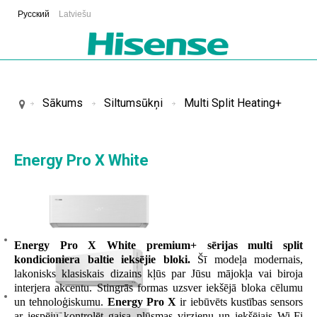
Русский
Latviešu
Sākums
Siltumsūkņi
Multi Split Heating+
Energy Pro X White
Energy Pro X White premium+ sērijas multi split
kondicioniera baltie ieksējie bloki.
Šī modeļa modernais,
lakonisks klasiskais dizains kļūs par Jūsu mājokļa vai biroja
interjera akcentu. Stingrās formas uzsver iekšējā bloka cēlumu
un tehnoloģiskumu.
Energy Pro X
ir iebūvēts kustības sensors
ar iespēju kontrolēt gaisa plūsmas virzienu un iekšējais Wi-Fi