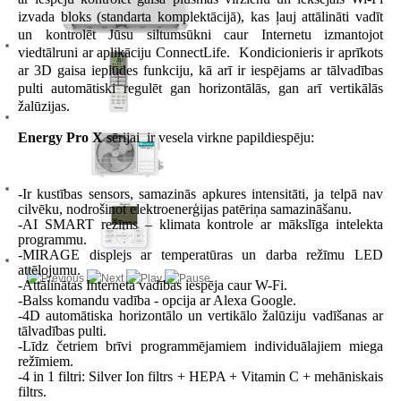
izvada bloks (standarta komplektācijā), kas ļauj attālināti vadīt
un kontrolēt Jūsu siltumsūkni caur Internetu izmantojot
viedtālruni ar aplikāciju ConnectLife. Kondicionieris ir aprīkots
ar 3D gaisa ieplūdes funkciju, kā arī ir iespējams ar tālvadības
pulti automātiski regulēt gan horizontālās, gan arī vertikālās
žalūzijas.
Energy Pro X
sērijai ir vesela virkne papildiespēju:
-Ir kustības sensors, samazinās apkures intensitāti, ja telpā nav
cilvēku, nodrošinot elektroenerģijas patēriņa samazināšanu.
-AI SMART režīms – klimata kontrole ar mākslīga intelekta
programmu.
-MIRAGE displejs ar temperatūras un darba režīmu LED
attēlojumu.
-Attālinātas Interneta vadības iespēja caur W-Fi.
-Balss komandu vadība - opcija ar Alexa Google.
-4D automātiska horizontālo un vertikālo žalūziju vadīšanas ar
tālvadības pulti.
-Līdz četriem brīvi programmējamiem individuālajiem miega
režīmiem.
-4 in 1 filtri: Silver Ion filtrs + HEPA + Vitamin C + mehāniskais
filtrs.