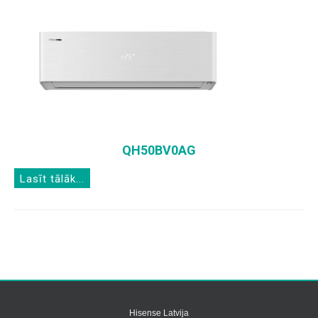
QH50BV0AG
Lasīt tālāk...
Hisense Latvija