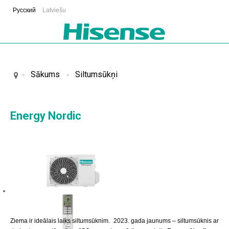
Русский
Latviešu
Sākums
Siltumsūkņi
Energy Nordic
Ziema ir ideālais laiks siltumsūknim. 2023. gada jaunums – siltumsūknis ar