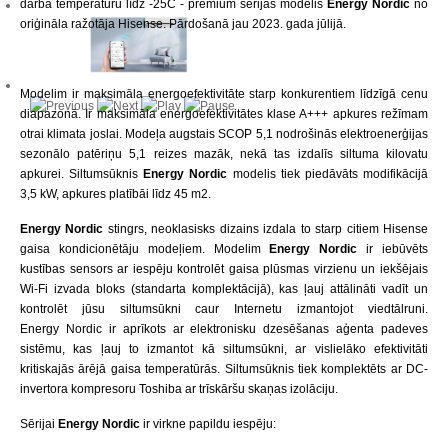
darba temperatūru līdz -25C - premium sērijas modelis
Energy Nordic
no
oriģināla ražotāja Hisense. Pārdošanā jau 2023. gada jūlijā.
Modelim ir maksimāla energoefektivitāte starp konkurentiem līdzīgā cenu
diapazonā. Ir maksimāla energoefektivitātes klase A+++ apkures režīmam
otrai klimata joslai. Modeļa augstais SCOP 5,1 nodrošinās elektroenerģijas
sezonālo patēriņu 5,1 reizes mazāk, nekā tas izdalīs siltuma kilovatu
apkurei. Siltumsūknis
Energy Nordic
modelis tiek piedāvāts modifikācijā
3,5 kW, apkures platībāi līdz 45 m2.
Energy Nordic
stingrs, neoklasisks dizains izdala to starp citiem Hisense
gaisa kondicionētāju modeļiem. Modelim
Energy Nordic
ir iebūvēts
kustības sensors ar iespēju kontrolēt gaisa plūsmas virzienu un iekšējais
Wi-Fi izvada bloks (standarta komplektācijā), kas ļauj attālināti vadīt un
kontrolēt jūsu siltumsūkni caur Internetu izmantojot viedtālruni.
Energy Nordic ir aprīkots ar elektronisku dzesēšanas aģenta padeves
sistēmu, kas ļauj to izmantot kā siltumsūkni, ar vislielāko efektivitāti
kritiskajās ārējā gaisa temperatūrās. Siltumsūknis tiek komplektēts ar DC-
invertora kompresoru Toshiba ar trīskāršu skaņas izolāciju.
Sērijai
Energy Nordic
ir virkne papildu iespēju: