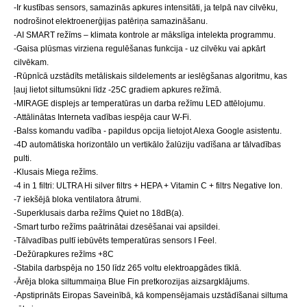
-Ir kustības sensors, samazinās apkures intensitāti, ja telpā nav cilvēku,
nodrošinot elektroenerģijas patēriņa samazināšanu.
-AI SMART režīms – klimata kontrole ar mākslīga intelekta programmu.
-Gaisa plūsmas virziena regulēšanas funkcija - uz cilvēku vai apkārt
cilvēkam.
-Rūpnīcā uzstādīts metāliskais sildelements ar ieslēgšanas algoritmu, kas
ļauj lietot siltumsūkni līdz -25C gradiem apkures režīmā.
-MIRAGE displejs ar temperatūras un darba režīmu LED attēlojumu.
-Attālinātas Interneta vadības iespēja caur W-Fi.
-Balss komandu vadība - papildus opcija lietojot Alexa Google asistentu.
-4D automātiska horizontālo un vertikālo žalūziju vadīšana ar tālvadības
pulti.
-Klusais Miega režīms.
-4 in 1 filtri: ULTRA Hi silver filtrs + HEPA + Vitamin C + filtrs Negative Ion.
-7 iekšējā bloka ventilatora ātrumi.
-Superklusais darba režīms Quiet no 18dB(a).
-Smart turbo režīms paātrinātai dzesēšanai vai apsildei.
-Tālvadības pultī iebūvēts temperatūras sensors I Feel.
-Dežūrapkures režīms +8C
-Stabila darbspēja no 150 līdz 265 voltu elektroapgādes tīklā.
-Ārēja bloka siltummaiņa Blue Fin pretkorozijas aizsargklājums.
-Apstiprināts Eiropas Saveinībā, kā kompensējamais uzstādīšanai siltuma