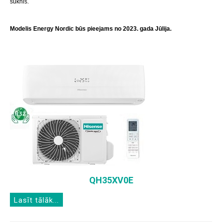
sūknis.
Modelis Energy Nordic būs pieejams no 2023. gada Jūlija.
QH35XV0E
Lasīt tālāk...