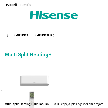
Русский
Latviešu
Sākums
Siltumsūkņi
Multi Split Heating+
Multi split Heating+ siltumsūkņi
– tā ir iespēja pieslēgt vienam ārējam