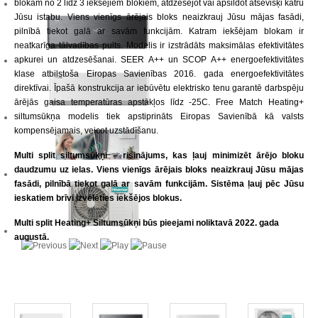
blokam no 2 līdz 3 iekšējiem blokiem, atdzesējot vai apsildot atsevišķi katru
Jūsu istabu. Viens vienīgs ārējais bloks neaizkrauj Jūsu mājas fasādi,
pilnībā tiekot galā ar savām funkcijām. Katram iekšējam blokam ir
neatkarīga tālvadības pults. Modelis ir izstrādāts maksimālas efektivitātes
apkurei un atdzesēšanai. SEER A++ un SCOP A++ energoefektivitātes
klase atbilstoša Eiropas Savienības 2016. gada energoefektivitātes
direktīvai. Īpašā konstrukcija ar iebūvētu elektrisko tenu garantē darbspēju
ārējās gaisa temperatūras apstākļos līdz -25C. Free Match Heating+
siltumsūkņa modelis tiek apstiprināts Eiropas Savienībā kā valsts
kompensējamais, veicot uzstādīšanu.
Multi split siltumsūkņi – risinājums, kas ļauj minimizēt ārējo bloku
daudzumu uz ielas. Viens vienīgs ārējais bloks neaizkrauj Jūsu mājas
fasādi, pilnībā tiekot galā ar savām funkcijām. Sistēma ļauj pēc Jūsu
ieskatiem brīvi izvēlēties iekšējos blokus.
Multi split Heating+ Siltumsūkņi būs pieejami noliktavā 2022. gada
augustā.