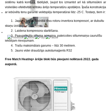
sistēmu katrā kontūrā, tādējādi, ļaujot tos izmantot arī kā siltumsūkni ar
vislielāko efektivitāti kritisku ārējo temperatūru apstākļos. Īpaša konstrukcija
ar iebūvētu tenu garantē veiktspēju temperatūrai līdz -25 C. Tostarp, tiem ir:
1. Japāņu firmas Toshiba divu rotoru invertora kompresori, ar dubultu
skaņu izolāciju.
2. Laidena kompresora startēšana.
3. Paaugstināta siltuma apmaiņa, pateicoties siltummaiņa caurulīšu
iekšējam rievojumam.
4. Trašu maksimālais garums – līdz 30 metriem.
5. Jauns videi draudzīgs aukstumaģents R32
Free Match Heating+
ārējie bloki
būs pieejami noliktavā 2022. gada
augustā.