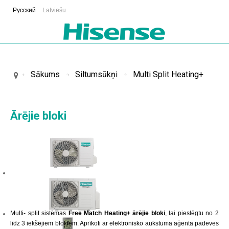
Русский
Latviešu
Sākums
Siltumsūkņi
Multi Split Heating+
Ārējie bloki
Multi- split sistēmas
Free Match Heating+
ārējie bloki
, lai pieslēgtu no 2
līdz 3 iekšējiem blokiem. Aprīkoti ar elektronisko aukstuma aģenta padeves