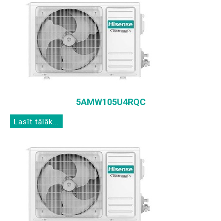
5AMW105U4RQC
Lasīt tālāk...