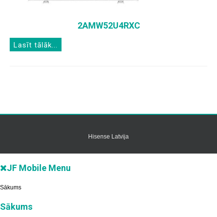
2AMW52U4RXC
Lasīt tālāk...
Hisense Latvija
JF Mobile Menu
Sākums
Sākums