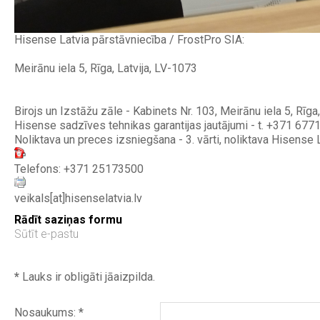
Hisense Latvia pārstāvniecība / FrostPro SIA:
Meirānu iela 5, Rīga, Latvija, LV-1073
Birojs un Izstāžu zāle - Kabinets Nr. 103, Meirānu iela 5, Rīg
Hisense sadzīves tehnikas garantijas jautājumi - t. +371 677
Noliktava un preces izsniegšana - 3. vārti, noliktava Hisense L
Telefons: +371 25173500
veikals[at]hisenselatvia.lv
Rādīt saziņas formu
Sūtīt e-pastu
*
Lauks ir obligāti jāaizpilda.
Nosaukums:
*