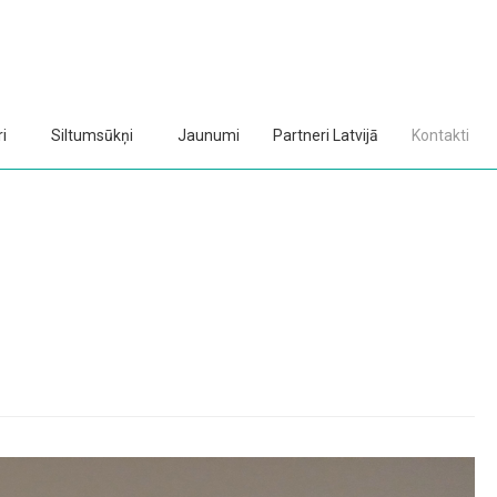
i
Siltumsūkņi
Jaunumi
Partneri Latvijā
Kontakti