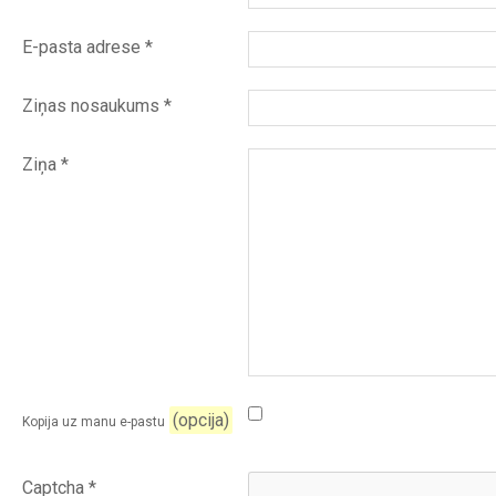
E-pasta adrese
*
Ziņas nosaukums
*
Ziņa
*
(opcija)
Kopija uz manu e-pastu
Captcha
*