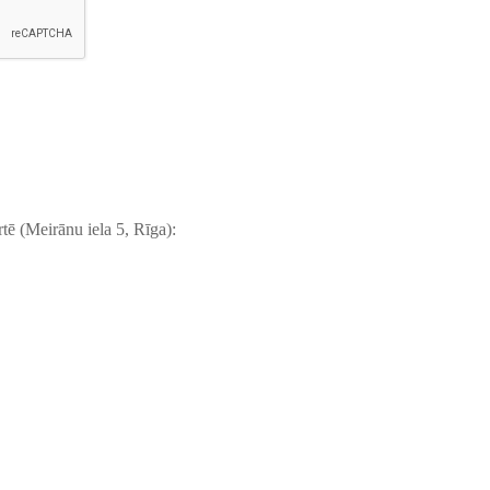
rtē
(Meirānu iela 5, Rīga):