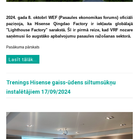
2024. gada 8. oktobrī WEF (Pasaules ekonomikas forums) oficiāli
paziņoja, ka Hisense Qingdao Factory ir iekļauta globālajā
"Lighthouse Factory" sarakstā. Šī ir pirmā reize, kad VRF nozare
saņēmusi šo augstāko apbalvojumu pasaules ražošanas sektorā.
Pasākuma pārskats
Lasīt tālāk...
Trenings Hisense gaiss-ūdens siltumsūkņu
instalētājiem 17/09/2024