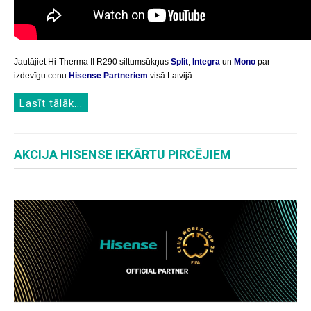
Jautājiet Hi-Therma II R290 siltumsūkņus
Split
,
Integra
un
Mono
par
izdevīgu cenu
Hisense Partneriem
visā Latvijā.
Lasīt tālāk...
AKCIJA HISENSE IEKĀRTU PIRCĒJIEM