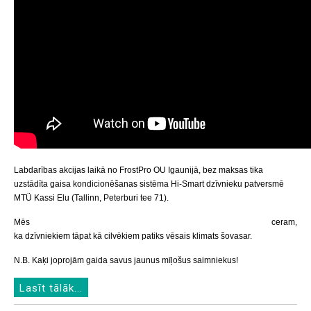
Labdarības akcijas laikā no FrostPro OU Igaunijā, bez maksas tika
uzstādīta gaisa kondicionēšanas sistēma Hi-Smart dzīvnieku patversmē
MTÜ Kassi Elu
(Tallinn, Peterburi tee 71).
Mēs ceram,
ka dzīvniekiem tāpat kā cilvēkiem patiks vēsais klimats šovasar.
N.B. Kaķi joprojām gaida savus jaunus mīļošus saimniekus!
Lasīt tālāk...