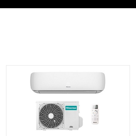
ūdens uzsildīšana līdz +75C.
->>>