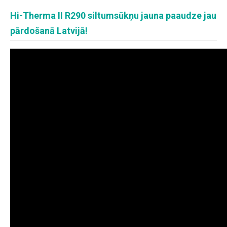
Hi-Therma II R290 siltumsūkņu jauna paaudze jau
pārdošanā Latvijā!