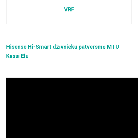
VRF
Hisense Hi-Smart dzīvnieku patversmē MTÜ
Kassi Elu