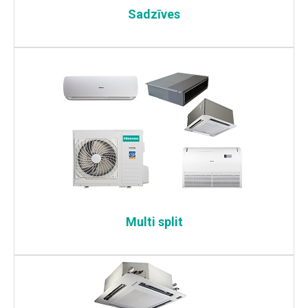
Sadzīves
Multi split