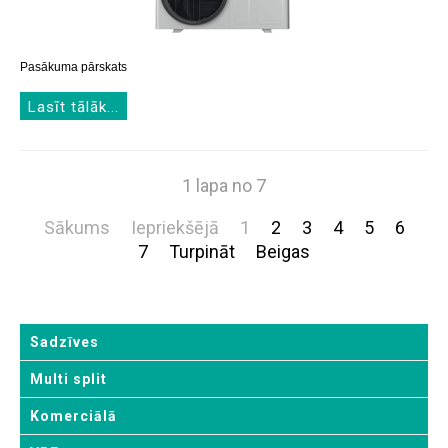
Pasākuma pārskats
Lasīt tālāk...
1 lapa no 7
Sākums
Iepriekšējā
1
2
3
4
5
6
7
Turpināt
Beigas
Sadzīves
Multi split
Komerciālā