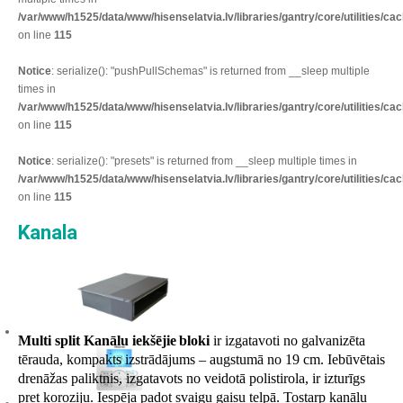
/var/www/h1525/data/www/hisenselatvia.lv/libraries/gantry/core/utilities/c
on line
115
Notice
: serialize(): "pushPullSchemas" is returned from __sleep multiple
times in
/var/www/h1525/data/www/hisenselatvia.lv/libraries/gantry/core/utilities/c
on line
115
Notice
: serialize(): "presets" is returned from __sleep multiple times in
/var/www/h1525/data/www/hisenselatvia.lv/libraries/gantry/core/utilities/c
on line
115
Kanala
Multi split
Kanālu iekšējie
bloki
ir izgatavoti no galvanizēta
tērauda, kompakts izstrādājums – augstumā no 19 cm. Iebūvētais
drenāžas paliktnis, izgatavots no veidotā polistirola, ir izturīgs
pret koroziju. Iespēja padot svaigu gaisu telpā. Tostarp kanālu