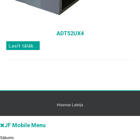
ADT52UX4
Lasīt tālāk...
Hisense Latvija
JF Mobile Menu
Sākums