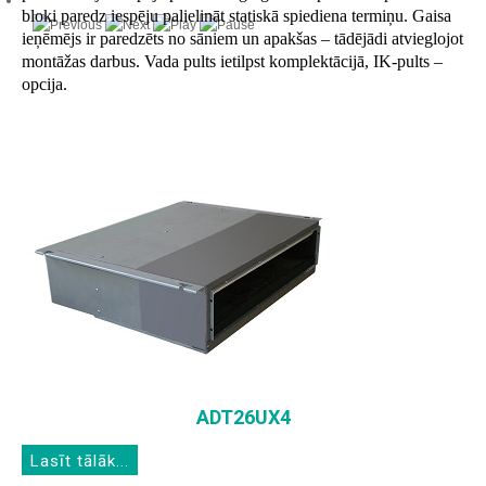
bloki paredz iespēju palielināt statiskā spiediena termiņu. Gaisa
ieņēmējs ir paredzēts no sāniem un apakšas – tādējādi atvieglojot
montāžas darbus. Vada pults ietilpst komplektācijā, IK-pults –
opcija.
ADT26UX4
Lasīt tālāk...