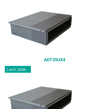
ADT35UX4
Lasīt tālāk...