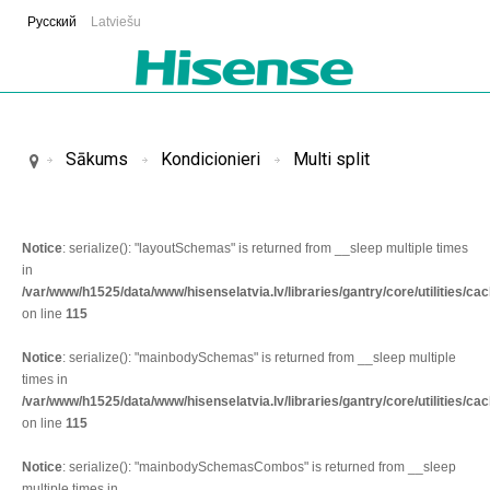
Русский
Latviešu
Sākums
Kondicionieri
Multi split
Notice
: serialize(): "layoutSchemas" is returned from __sleep multiple times
in
/var/www/h1525/data/www/hisenselatvia.lv/libraries/gantry/core/utilities/c
on line
115
Notice
: serialize(): "mainbodySchemas" is returned from __sleep multiple
times in
/var/www/h1525/data/www/hisenselatvia.lv/libraries/gantry/core/utilities/c
on line
115
Notice
: serialize(): "mainbodySchemasCombos" is returned from __sleep
multiple times in