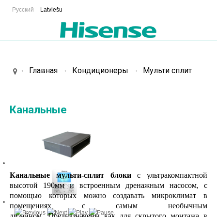
Русский
Latviešu
Главная
Кондиционеры
Мульти сплит
Канальные
К
анальные мульти-сплит блоки
с
ультракомпактной
высотой 190мм и встроенным дренажным насосом, с
помощью которых можно создавать микроклимат в
помещениях с самым необычным
дизайном.
Предназначены как для скрытого монтажа в