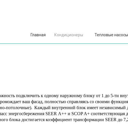
Главная
Кондиционеры
Тепловые насосы
можность подключить к одному наружному блоку от 1 до 5-ти вн
ромождает ваш фасад, полностью справляясь со своими функци
нно-потолочные).
Каждый внутренний блок имеет независимый 
ласс энергосбережения SEER А++ и SCOP A+ соответствующая ди
ного блока достигается коэффициент трансформации
SEER
до 7