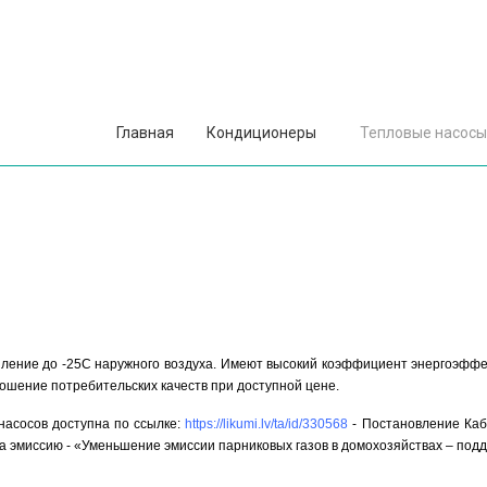
Главная
Кондиционеры
Тепловые насосы
ление до -25C наружного воздуха. Имеют высокий коэффициент энергоэффек
ошение потребительских качеств при доступной цене.
насосов доступна по ссылке:
https://likumi.lv/ta/id/330568
- Постановление Каб
а эмиссию - «Уменьшение эмиссии парниковых газов в домохозяйствах – под