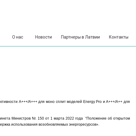
О нас
Новости
Партнеры в Латвии
Контакты
тивноcти A+++/А+++ для моно сплит моделей Energy Pro и А+++/А++ для
инета Министров Nr. 150 от 1 марта 2022 года “Положение об открытом
держка использования возобновляемых энергоресурсов».