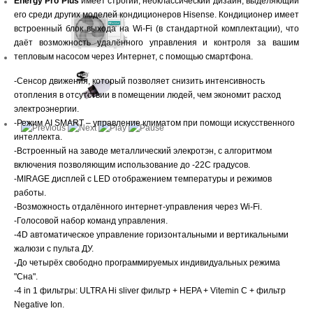
Energy Pro Plus
имеет строгий, неоклассический дизайн, выделяющий
его среди других моделей кондиционеров Hisense. Кондиционер имеет
встроенный блок выхода на Wi-Fi (в стандартной комплектации), что
даёт возможность удалённого управления и контроля за вашим
тепловым насосом через Интернет, с помощью смартфона.
-Сенсор движения, который позволяет снизить интенсивность
отопления в отсутствии в помещении людей, чем экономит расход
электроэнергии.
-Режим AI SMART – управление климатом при помощи искусственного
интеллекта.
-Встроенный на заводе металлический элекротэн, с алгоритмом
включения позволяющим использование до -22С градусов.
-MIRAGE дисплей с LED отображением температуры и режимов
работы.
-Возможность отдалённого интернет-управления через Wi-Fi.
-Голосовой набор команд управления.
-4D автоматическое управление горизонтальными и вертикальными
жалюзи с пульта ДУ.
-До четырёх свободно программируемых индивидуальных режима
"Сна".
-4 in 1 фильтры: ULTRA Hi sliver фильтр + HEPA + Vitemin C + фильтр
Negative Ion.