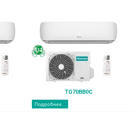
TG70BB0C
Подробнее...