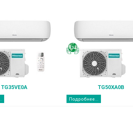
TG35VE0A
TG50XA0B
.
Подробнее...