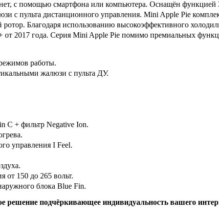
нет, с помощью смартфона или компьютера. О
снащён функцией 
зи с пульта дистанционного управления. Mini Apple Pie компл
й ротор. Благодаря использованию высокоэффективного холодиль
 от 2017 года.
С
ерия
Mini Apple Pie помимо
премиальных функци
режимов работы.
икальными жалюзи с пульта ДУ.
n C + фильтр Negative Ion.
огрева.
ого управления
I Feel.
здуха.
 от 150 до 265 вольт.
наружного блока
Blue Fin.
ое решение подчёркивающее индивидуальность вашего инте