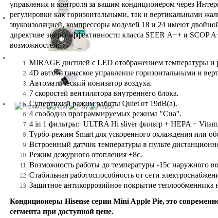
управления и контроля за вашим кондиционером через Интер
регулировки как горизонтальными, так и вертикальными жалю
звукоизоляцией, компрессоры моделей 18 и 24 имеют двойно
директиве энергоэффективности класса SEER А++ и SCOP A+
возможностей:
MIRAGE
дисплей с
LED
отображением температуры и 
4D
автоматическое управление горизонтальными и верт
Автоматический ионизатор воздуха.
7 скоростей вентилятора внутреннего блока.
Супертихий режим работы
Quiet
от 19
dB(a).
4 свободно программируемых режима "Сна".
4 in 1 фильтры: ULTRA Hi sliver фильтр + HEPA + Vitami
Турбо-режим
Smart
для ускоренного охлаждения или об
Встроенный датчик температуры в пульте дистанционн
Режим дежурного отопления +8с.
Возможность работы до температуры -15с наружного во
Стабильная работоспособность от сети электроснабжения
Защитное антикоррозийное покрытие теплообменника 
Кондиционеры
Hisense
серии
Mini Apple Pie
,
это современн
сегмента при доступной цене.