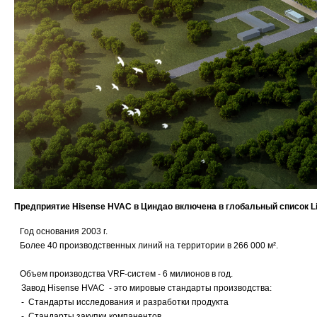
Предприятие
Hisense HVAC в Циндао включена в глобальный список L
·
Год основания 2003 г.
·
Более 40 производственных линий на территории в 266 000 м².
·
·
Объем производства VRF-систем - 6 милионов в год.
Завод Hisense HVAC - это мировые стандарты производства:
- Стандарты исследования и разработки продукта
- Стандарты закупки компанентов