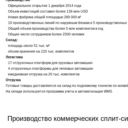
Производство
·
Официальное открытие 1 декабря 2014 года
·
Объем инвестиций составил более 136 млн USD
·
Новая фабрика общей площадью 280 000 м²
·
10 производственных линий по наружным блокам и 5 производственных 
·
Общий объем производства более 5 млн комплектов в год
·
Общее число сотрудников более 2500 человек
Склад:
·
площадь около 51 тыс. м²
·
объем хранения на 220 тыс. комплектов
Логистика
·
17 отгрузочных платформ для грузовых автомашин
·
4 отгрузочных платформы для легковых автомашин
·
ежедневная отгрузка на 20 тыс. комплектов
Отгрузка
Готовые товары доставляются на склад по подземному тоннелю по конвей
На складе используется программа учета и автоматизации WMS.
Производство
коммерческих сплит-
си