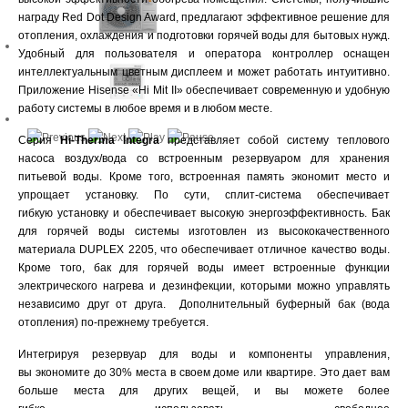
награду Red Dot Design Award, предлагают эффективное решение для
отопления, охлаждения и подготовки горячей воды для бытовых нужд.
Удобный для пользователя и оператора контроллер оснащен
интеллектуальным цветным дисплеем и может работать интуитивно.
Приложение Hisense «Hi Mit II» обеспечивает современную и удобную
работу системы в любое время и в любом месте.
Серия
Hi-Therma Integra
представляет собой систему теплового
насоса воздух/вода со встроенным резервуаром для хранения
питьевой воды. Кроме того, встроенная память экономит место и
упрощает установку. По сути, сплит-cистема обеспечивает
гибкую установку и обеспечивает высокую энергоэффективность. Бак
для горячей воды системы изготовлен из высококачественного
материала DUPLEX 2205, что обеспечивает отличное качество воды.
Кроме того, бак для горячей воды имеет встроенные функции
электрического нагрева и дезинфекции, которыми можно управлять
независимо друг от друга. Дополнительный буферный бак (вода
отопления) по-прежнему требуется.
Интегрируя резервуар для воды и компоненты управления,
вы экономите до 30% места в своем доме или квартире. Это дает вам
больше места для других вещей, и вы можете более