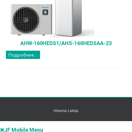
AHW-160HEDS1/AHS-160HEDSAA-23
Подробнее...
Hisense Latvija
JF Mobile Menu