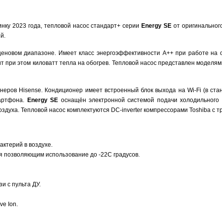
нку 2023 года, тепловой насос стандарт+ серии
Energy SE
от оригинальног
й.
ценовом диапазоне. Имеет класс энергоэффективности А++ при работе на о
т при этом киловатт тепла на обогрев. Тепловой насос представлен моделями
еров Hisense. Кондиционер имеет встроенный блок выхода на Wi-Fi (в ста
мартфона.
Energy SE
оснащён электронной системой подачи холодильного аг
духа. Тепловой насос комплектуются DC-inverter компрессорами Toshiba с т
ктерий в воздухе.
я позволяющим использование до -22С градусов.
и с пульта ДУ.
ve Ion.