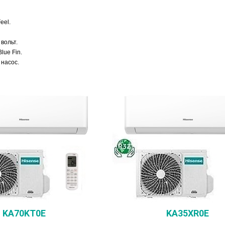
eel.
вольт.
ue Fin.
 насос.
KA70KT0E
KA35XR0E