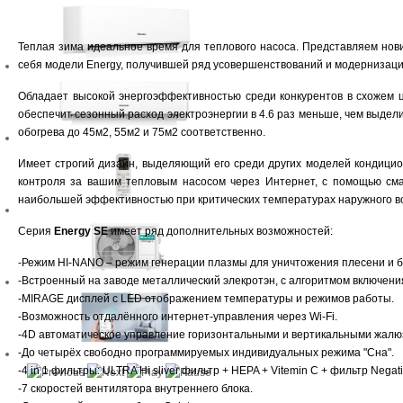
Теплая зима идеальное время для теплового насоса. Представляем нови
себя модели Energy, получившей ряд усовершенствований и модернизаци
Обладает высокой энергоэффективностью среди конкурентов в схожем 
обеспечит сезонный расход электроэнергии в 4.6 раз меньше, чем выдели
обогрева до 45м2, 55м2 и 75м2 соответственно.
Имеет строгий дизайн, выделяющий его среди других моделей кондицион
контроля за вашим тепловым насосом через Интернет, с помощью с
наибольшей эффективностью при критических температурах наружного воз
Серия
Energy SE
имеет ряд дополнительных возможностей:
-Режим HI-NANO – режим генерации плазмы для уничтожения плесени и ба
-Встроенный на заводе металлический элекротэн, с алгоритмом включени
-MIRAGE дисплей с LED отображением температуры и режимов работы.
-Возможность отдалённого интернет-управления через Wi-Fi.
-4D автоматическое управление горизонтальными и вертикальными жалюз
-До четырёх свободно программируемых индивидуальных режима "Сна".
-4 in 1 фильтры: ULTRA Hi sliver фильтр + HEPA + Vitemin C + фильтр Negati
-7 скоростей вентилятора внутреннего блока.