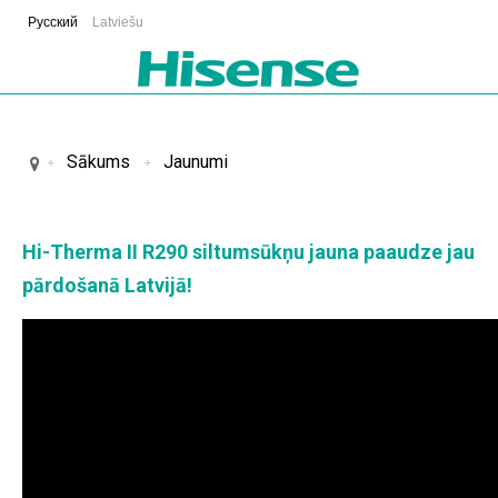
Русский
Latviešu
Sākums
Jaunumi
Hi-Therma II R290 siltumsūkņu jauna paaudze jau
pārdošanā Latvijā!