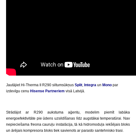
Jautājiet Hi-Therma II R290 siltumsūkņus
Split
,
Integra
un
Mono
par
izdevīgu cenu
Hisense Partneriem
visā Latvijā.
Strādājot ar R290 aukstuma aģentu, modelim piemīt labāka
energoefektivitāte pie ūdens uzsildīšanas līdz augstākai temperatūrai. Nav
nepieciešama freona cauruļu instalācija, tā kā hidromoduļa iekšējais bloks
un ārējais kompresora bloks tiek savienots ar parasto santehnisko trasi.