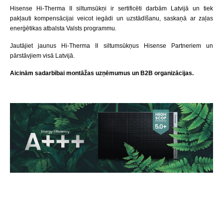
Hisense Hi-Therma II siltumsūkņi ir sertificēti darbām Latvijā un tiek
pakļauti kompensācijai veicot iegādi un uzstādīšanu, saskaņā ar zaļas
enerģētikas atbalsta Valsts programmu.
Jautājiet jaunus Hi-Therma II siltumsūkņus Hisense Partneriem un
pārstāvjiem visā Latvijā.
Aicinām sadarbībai montāžas uzņēmumus un B2B organizācijas.