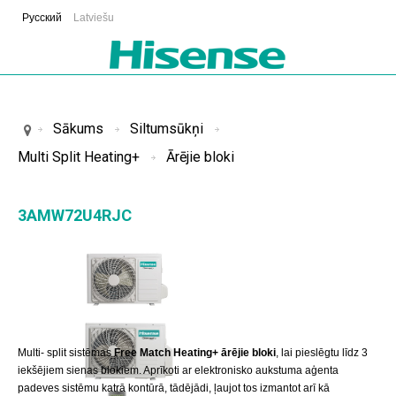
Русский
Latviešu
Sākums
Siltumsūkņi
Multi Split Heating+
Ārējie bloki
3AMW72U4RJC
Multi- split sistēmas
Free Match Heating+
ārējie bloki
, lai pieslēgtu līdz 3
iekšējiem sienas blokiem. Aprīkoti ar elektronisko aukstuma aģenta
padeves sistēmu katrā kontūrā, tādējādi, ļaujot tos izmantot arī kā