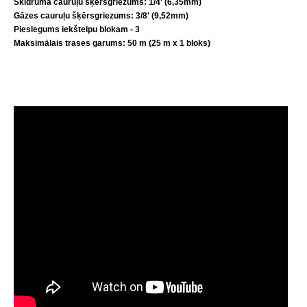
Škidruma
c
auruļu šķērsgriezums: 1/4' (6,35mm)
Gāzes c
auruļu šķērsgriezums: 3/8' (9,52mm)
Pieslegums iekštelpu blokam - 3
Maksimālais trases garums: 50 m (25 m x 1 bloks)