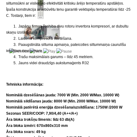
siltumsūkni ar vislielāko efektivitāti kritisku ārējo temperatūru apstākļos.
Īpaša konstrukcija ar iebūvētu tenu garantē veiktspēju temperatūrai līdz -25
C. Tostarp, tiem ir:
1. Japāņu firmas Toshiba divu rotoru invertora kompresori, ar dubultu
skaņu izolāciju.
2. Laidena kompresora startēšana.
3. Paaugstināta siltuma apmaiņa, pateicoties siltummaiņa caurulīšu
iekšējam rievojumam.
4. Trašu maksimālais garums – līdz 45 metriem.
5. Jauns videi draudzīgs aukstumaģents R32
Tehniska informācija
:
N
ominālā dzesēšānas jauda: 7000 W
(
Min. 2000 W/Max. 10000 W)
Nominālā sildīšanas jauda: 8000
W
(
Min. 2000 W/Max. 10000 W)
Nominālā patērētā enerģija dzesēšana/uzsildīšana: 1750W /2000
W
Sezonas SEER/COOP: 7,90/4,40 (A++/A+)
Āra bloka t
rokšņu līmenis: līdz 63 db(A)
Āra bloka izmēri
: 670x860x310 mm
Āra bloka svars
: 49 k
g