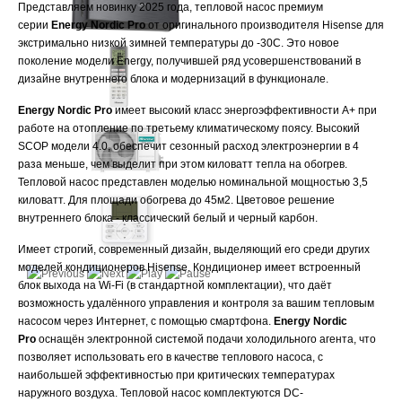
Представляем новинку 2025 года, тепловой насос премиум
серии
Energy Nordic Pro
от оригинального производителя Hisense для
экстримально низкой зимней температуры до -30С. Это новое
поколение модели Energy, получившей ряд усовершенствований в
дизайне внутреннего блока и модернизаций в функционале.
Energy Nordic Pro
имеет высокий класс энергоэффективности А+ при
работе на отопление по третьему климатическому поясу. Высокий
SCOP модели 4.0, обеспечит сезонный расход электроэнергии в 4
раза меньше, чем выделит при этом киловатт тепла на обогрев.
Тепловой насос представлен моделью номинальной мощностью 3,5
киловатт. Для площади обогрева до 45м2. Цветовое решение
внутреннего блока - классический белый и черный карбон.
Имеет строгий, современный дизайн, выделяющий его среди других
моделей кондиционеров Hisense. Кондиционер имеет встроенный
блок выхода на Wi-Fi (в стандартной комплектации), что даёт
возможность удалённого управления и контроля за вашим тепловым
насосом через Интернет, с помощью смартфона.
Energy Nordic
Pro
оснащён электронной системой подачи холодильного агента, что
позволяет использовать его в качестве теплового насоса, с
наибольшей эффективностью при критических температурах
наружного воздуха. Тепловой насос комплектуются DC-