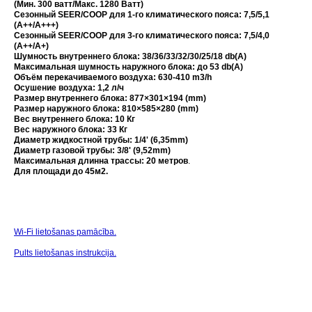
(Мин. 300 ватт/Макс. 1280 Ватт)
Сезонный SEER/COOP для 1-го климатического пояса: 7,5/5,1
(A++/A+++)
Сезонный SEER/COOP для 3-го климатического пояса: 7,5/4,0
(A++/A+)
Шумность внутреннего блока: 38/36/33/32/30/25/18 db(A)
Максимальная шумность наружного блока: до 53 db(A)
Объём перекачиваемого воздуха: 630-410 m3/h
Осушение воздуха: 1,2 л/ч
Размер внутреннего блока: 877×301×194 (mm)
Размер наружного блока: 810×585×280 (mm)
Вес внутреннего блока: 10 Кг
Вес наружного блока: 33 Кг
Диаметр жидкостной трубы: 1/4' (6,35mm)
Диаметр газовой трубы: 3/8' (9,52mm)
Максимальная длинна трассы: 20 метров
.
Для площади до 45м2.
Wi-Fi lietošanas pamācība.
Pults lietošanas instrukcija.