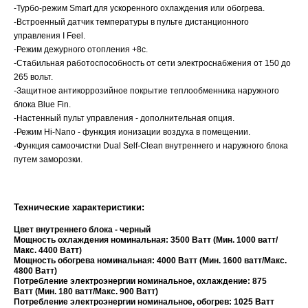
-Турбо-режим Smart для ускоренного охлаждения или обогрева.
-Встроенный датчик температуры в пульте дистанционного
управления I Feel.
-Режим дежурного отопления +8с.
-Стабильная работоспособность от сети электроснабжения от 150 до
265 вольт.
-Защитное антикоррозийное покрытие теплообменника наружного
блока Blue Fin.
-Настенный пульт управления - дополнительная опция.
-Режим Hi-Nano - функция ионизации воздуха в помещении.
-Функция самоочистки Dual Self-Clean внутреннего и наружного блока
путем заморозки.
Технические характеристики:
Цвет внутреннего блока - черный
Мощность охлаждения номинальная: 3500 Ватт (Мин. 1000 ватт/
Макс. 4400 Ватт)
Мощность обогрева номинальная: 4000 Ватт (Мин. 1600 ватт/Макс.
4800 Ватт)
Потребление электроэнергии номинальное, охлаждение: 875
Ватт
(Мин. 180 ватт/Макс. 900 Ватт)
Потребление электроэнергии номинальное, обогрев: 1025 Ватт