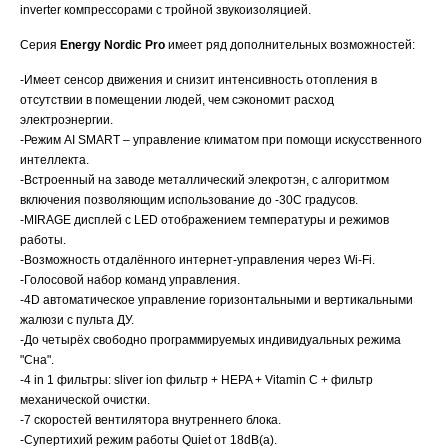
inverter компрессорами с тройной звукоизоляцией.
Серия
Energy Nordic Pro
имеет ряд дополнительных возможностей:
-Имеет сенсор движения и снизит интенсивность отопления в
отсутствии в помещении людей, чем сэкономит расход
электроэнергии.
-Режим AI SMART – управление климатом при помощи искусственного
интеллекта.
-Встроенный на заводе металлический элекротэн, с алгоритмом
включения позволяющим использование до -30С градусов.
-MIRAGE дисплей с LED отображением температуры и режимов
работы.
-Возможность отдалённого интернет-управления через Wi-Fi.
-Голосовой набор команд управления.
-4D автоматическое управление горизонтальными и вертикальными
жалюзи с пульта ДУ.
-До четырёх свободно программируемых индивидуальных режима
"Сна".
-4 in 1 фильтры: sliver ion фильтр + HEPA + Vitamin C + фильтр
механической очистки.
-7 скоростей вентилятора внутреннего блока.
-Супертихий режим работы Quiet от 18dB(a).