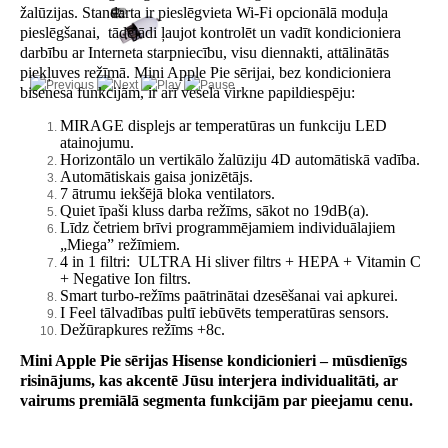
žalūzijas.
Standarta ir pieslēgvieta Wi-Fi opcionālā moduļa
pieslēgšanai, tādējādi ļaujot kontrolēt un vadīt kondicioniera
darbību ar Interneta starpniecību, visu diennakti, attālinātās
piekļuves režīmā.
Mini Apple Pie sērijai, bez kondicioniera
bisenesa funkcijām, ir arī vesela virkne papildiespēju:
MIRAGE displejs ar temperatūras un funkciju LED
atainojumu.
Horizontālo un vertikālo žalūziju 4D automātiskā vadība.
Automātiskais gaisa jonizētājs.
7 ātrumu iekšējā bloka ventilators.
Quiet īpaši kluss darba režīms, sākot no 19dB(a).
Līdz četriem brīvi programmējamiem individuālajiem
„Miega” režīmiem.
4 in 1 filtri: ULTRA Hi sliver filtrs + HEPA + Vitamin C
+ Negative Ion filtrs.
Smart turbo-režīms paātrinātai dzesēšanai vai apkurei.
I Feel tālvadības pultī iebūvēts temperatūras sensors.
Dežūrapkures režīms +8с.
Mini Apple Pie sērijas Hisense kondicionieri – mūsdienīgs
risinājums, kas akcentē Jūsu interjera individualitāti, ar
vairums premiālā segmenta funkcijām par pieejamu cenu.