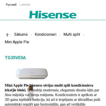
Русский
Latviešu
Sākums
Kondicionieri
Multi split
Mini Apple Pie
TG35VE0A
Mini Apple Pie biseness sērijas multi split kondicioniera
ieksējie bloki.
Šī modeļa modernais, elegantais dizains kļūs par
Jūsu mājokļa vai biroja rotājumu. Kondicionieris ir aprīkots ar
3D gaisa ieplūdes funkciju, kā arī ir iespējams ar tālvadības pulti
automātiski regulēt gan horizontālās, gan arī vertikālās