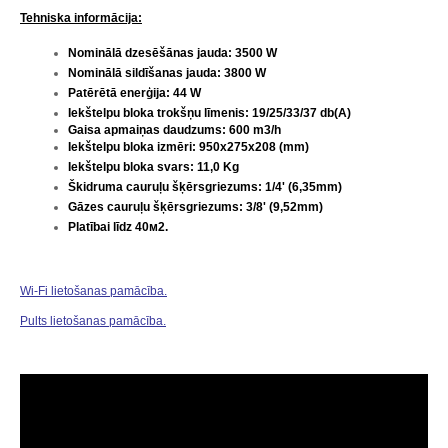
Tehniska informācija:
N
ominālā dzesēšānas jauda: 3500 W
Nominālā sildīšanas jauda: 3800 W
Patērētā enerģija: 44 W
Iekštelpu bloka t
rokšņu līmenis: 19/25/33/37 db(A)
Gaisa apmaiņas daudzums: 600 m3/h
Iekštelpu bloka izmēri
: 950x275x208 (mm)
Iekštelpu bloka svars
: 11,0 Kg
Škidruma
c
auruļu šķērsgriezums: 1/4' (6,35mm)
Gāzes c
auruļu šķērsgriezums: 3/8' (9,52mm)
Platībai līdz 40м2.
Wi-Fi lietošanas pamācība.
Pults lietošanas pamācība.