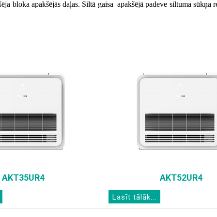
šēja bloka apakšējās daļas. Siltā gaisa apakšējā padeve siltuma sūkņa r
AKT35UR4
AKT52UR4
Lasīt tālāk...