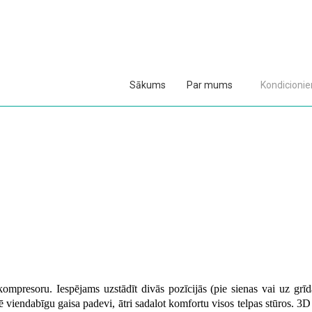
Sākums
Par mums
Kondicionier
ompresoru. Iespējams uzstādīt divās pozīcijās (pie sienas vai uz grī
viendabīgu gaisa padevi, ātri sadalot komfortu visos telpas stūros. 3D