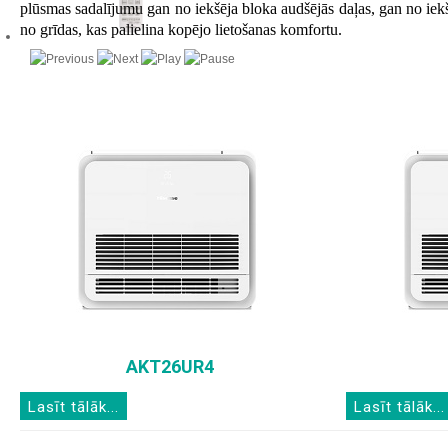
plūsmas sadalījumu gan no iekšēja bloka audšējās daļas, gan no iek
no grīdas, kas palielina kopējo lietošanas komfortu.
AKT26UR4
Lasīt tālāk...
Lasīt tālāk...