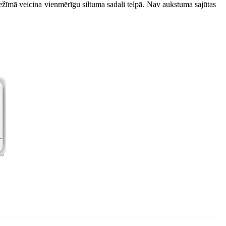
ežīmā veicina vienmērīgu siltuma sadali telpā. Nav aukstuma sajūtas