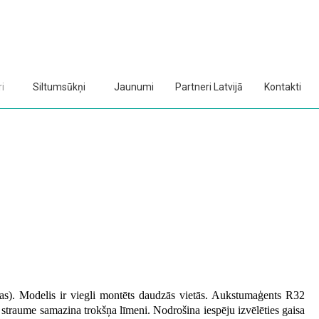
i
Siltumsūkņi
Jaunumi
Partneri Latvijā
Kontakti
das). Modelis ir viegli montēts daudzās vietās. Aukstumaģents R32
 straume samazina trokšņa līmeni. Nodrošina iespēju izvēlēties gaisa