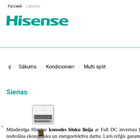
Русский
Latviešu
Sākums
Kondicionieri
Multi split
Sienas
Mūsdienīga Hisense
konsoles bloku līnija
ar Full DC invertora k
nodrošina ekonomisku un energoefektīvu darbu. Liels režģis garantē 