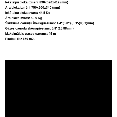
Iekštelpu bloka izmēri
: 890x520x419 (mm)
Āra bloka izmēri
: 750x900x340 (mm)
Iekštelpu bloka svars
: 44,5
Kg
Āra bloka svars
: 50,5
Kg
Škidruma
c
auruļu šķērsgriezums
: 1/4"(3/8") (6,35(9,53)mm)
Gāzes c
auruļu šķērsgriezums
: 5/8' (15,88mm)
Maksimālais trases garums: 45 m
Platībai līdz 150
m
2.