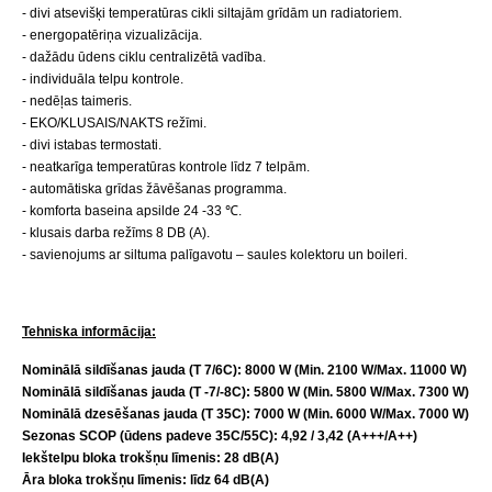
- divi atsevišķi temperatūras cikli siltajām grīdām un radiatoriem.
- energopatēriņa vizualizācija.
- dažādu ūdens ciklu centralizētā vadība.
- individuāla telpu kontrole.
- nedēļas taimeris.
- EKO/KLUSAIS/NAKTS režīmi.
- divi istabas termostati.
- neatkarīga temperatūras kontrole līdz 7 telpām.
- automātiska grīdas žāvēšanas programma.
- komforta baseina apsilde 24 -33 ℃.
- klusais darba režīms 8 DB (A).
- savienojums ar siltuma palīgavotu – saules kolektoru un boileri.
Tehniska informācija
:
N
ominālā sildīšanas jauda (T 7/6C)
: 8000 W (
Min. 2100 W/Max. 11000 W)
Nominālā sildīšanas jauda (T -7/-8C)
: 5800
W
(
Min. 5800 W/Max. 7300 W)
Nominālā dzesēšanas jauda (T 35C): 7000 W (Min. 6000 W/Max. 7000 W)
Sezonas SCOP (ūdens padeve 35C/55C): 4,92 / 3,42 (A+++/A++)
Iekštelpu bloka t
rokšņu līmenis
: 28 dB(A)
Āra bloka t
rokšņu līmenis
: līdz 64 dB(A)