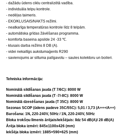
- dažādu ūdens ciklu centralizētā vadība.
- individuāla telpu kontrole.
- nedēļas taimeris.
- EKO/KLUSAIS/NAKTS režīmi.
- neatkarīga temperatūras kontrole līdz 8 telpām.
- automātiska grīdas žāvēšanas programma.
- komforta baseina apsilde 24 -33 ℃.
- klusais darba režīms 8 DB (A).
- videi nekaitīgs aukstumaģents R290
- savienojums ar siltuma palīgavotu – saules kolektoru un boileri.
Tehniska informācija
:
N
ominālā sildīšanas jauda (T 7/6C)
: 8000 W
Nominālā sildīšanas jauda (T -7/-8C)
: 8000
W
Nominālā dzesēšanas jauda (T 35C): 8000 W
Sezonas SCOP (ūdens padeve 35C/55C): 5,01 / 3,73 (A+++/A++)
Barošana: 1N, 220-240V, 50Hz / 1N, 220-240V, 50Hz
Bloka t
rokšņu līmenis ārējais/iekšējais
: līdz 54 dB(A)/ 28 dB(A)
Ārēja bloka izmēri
: 845x1100x426 (mm)
Iekšēja bloka izmēri: 1885×590×625 (mm)