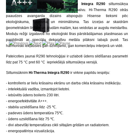
Minimālistiskā un futūristiskā
Hi-Therma Integra R290
siltumsūkņa
estētika apbalvota ar If Design Award balvu. Hi-Therma R290 otrās
paaudzes avangarda dizains atspoguļo Hisense tieksmi pēc
ekoloģiskuma, futūrisma un minimālisma. Tas izceļas ar skaidrām
ģeometriskām līnijām un gludām malām, kas veidotas ar augstu meistarību.
Moduļu režģi izgatavoti no ekoloģiski tīras pārstrādājamas plastmasas un
papildināti ar speciālu dekoratīvu metāla plāksni labajā pusē. Tas
harmoniski iekļausies gan dzīvojamo, gan komerctelpu interjerā un vidē.
Pateicoties jaunai R290 tehnoloģijai ir uzlaboti ūdens sildīšanas parametri
līdz pat 75 °C pret 60 °C iepriekšējā siltumsūkņa versijā.
Siltumsūknim
Hi-Therma Integra R290
ir virkne papildu iespēju:
- kontrolleris ar lielu krāsainu ekrānu un darba cikla krāsainu indikāciju.
- intelektuālā vadība, izmantojot lietotni.
- iebūvēts ūdens boileris 230 litri.
- energoefektivitāte A+++.
- stabila uzsildīšana līdz -25 ℃.
- padeves ūdens temperatūra 75℃.
- ūdens uzsildīšana līdz 75 ℃.
- divi atsevišķi temperatūras cikli siltajām grīdām un radiatoriem.
- energopatēriņa vizualizācija.