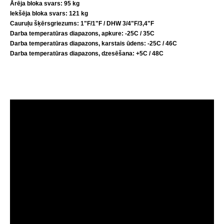
Ārēja bloka svars
: 95 kg
Iekšēja bloka svars: 121 kg
Cauruļu šķērsgriezums
: 1"F/1"F / DHW 3/4"F/3,4"F
Darba temperatūras diapazons, apkure: -25C / 35C
Darba temperatūras diapazons, karstais ūdens: -25C / 46C
Darba temperatūras diapazons, dzesēšana: +5C / 48C