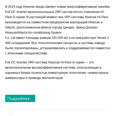
В 2015 году Hisense представляет новую энергоэффективную линейку
Full DC Inverter мультизональных VRF-систем пятого поколения Hi-
Flexi G-серии.
В настоящий момент все VRF-системы Hisense Hi-Flexi
производятся на совместном предприятии корпораций Hisense и
Hitachi, расположенном вблизи города Циндао. Завод
Quindao
Hisense/Hitachi Air-conditioning System
Co.,Ltd
имеет
площадь
равную
100 000 м2 и на нем работают более 2
400 сотрудников. Все технологические процессы и системы завода
были спроектированы, устанавливались и поддерживаются совместно
с японскими специалистами.
Full DC Inverter VRF-система Hisense Hi-Flexi G-серия — это
мультизональная высокоэффективная система, использующая в
наружных блоках полностью инверторную технологию –инверторные
компрессоры и приводы вентиляторов.
Подробнее...