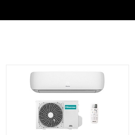
Тепловоые насосы Hisense серии
Hi-Therma II
, на новом хладагенте R290!
Это максимальная энергоэффективность при минимуме потребляемой
электроэнергии. Возможность нагрева санитарной воды до +75с.
->>>