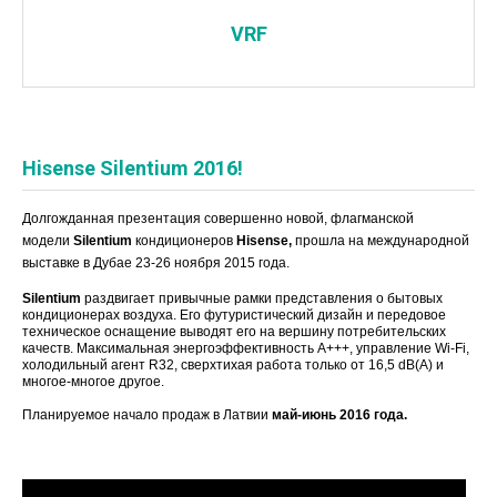
VRF
Hisense Silentium 2016!
Долгожданная презентация совершенно новой, флагманской
модели
Silentium
кондиционеров
Hisense,
прошла
на международной
выставке в
Дубае 23-26 ноября 2015 года.
Silentium
раздвигает привычные рамки представления о бытовых
кондиционерах воздуха. Его футуристический дизайн и передовое
техническое оснащение выводят его на вершину потребительских
качеств. Максимальная энергоэффективность А+++, управление Wi-Fi,
холодильный агент R32, сверхтихая работа только от 16,5 dB(A) и
многое-многое другое.
Планируемое начало продаж в Латвии
май-июнь 2016 года.