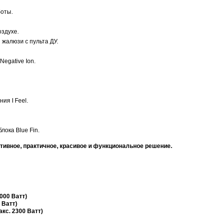
оты.
оздухе.
жалюзи с пульта ДУ.
Negative Ion.
ия I Feel.
лока Blue Fin.
тивное, практичное, красивое и функциональное решение.
000 Ватт)
 Ватт)
акс. 2300 Ватт)