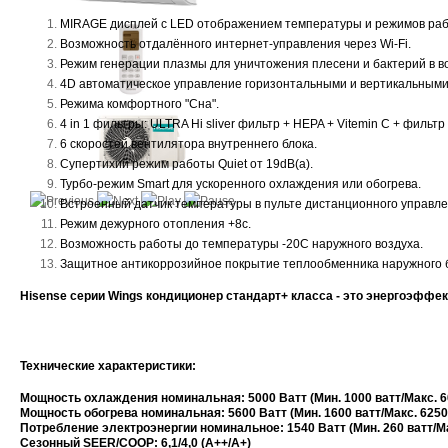
MIRAGE дисплей с LED отображением температуры и режимов раб
Возможность отдалённого интернет-управления через Wi-Fi.
Режим генерации плазмы для уничтожения плесени и бактерий в в
4D автоматическое управление горизонтальными и вертикальными 
Режима комфортного "Сна".
4 in 1 фильтры: ULTRA Hi sliver фильтр + HEPA + Vitemin C + фильтр 
6 скоростей вентилятора внутреннего блока.
Супертихий режим работы Quiet от 19dB(a).
Турбо-режим Smart для ускоренного охлаждения или обогрева.
Встроенный датчик температуры в пульте дистанционного управлен
Режим дежурного отопления +8с.
Возможность работы до температуры -20С наружного воздуха.
Защитное антикоррозийное покрытие теплообменника наружного б
Hisense серии
Wings кондиционер стандарт+ класса - это энергоэффек
Технические характеристики:
Мощность охлаждения номинальная: 5000 Ватт (Мин. 1000 ватт/Макс. 6
Мощность обогрева номинальная: 5600 Ватт (Мин. 1600 ватт/Макс. 6250
Потребление электроэнергии номинальное: 1540 Ватт
(Мин. 260 ватт/М
Сезонный SEER/COOP: 6,1/4,0 (A++/A+)