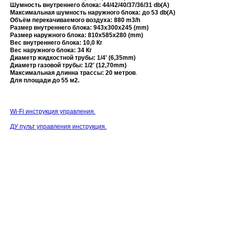
Шумность внутреннего блока: 44/42/40/37/36/31 db(A)
Максимальная шумность наружного блока: до 53 db(A)
Объём перекачиваемого воздуха: 880 m3/h
Размер внутреннего блока: 943x300x245 (mm)
Размер наружного блока: 810х585x280 (mm)
Вес внутреннего блока: 10,0 Кг
Вес наружного блока: 34 Кг
Диаметр жидкостной трубы: 1/4' (6,35mm)
Диаметр газовой трубы: 1/2' (12,70mm)
Максимальная длинна трассы: 20 метров
.
Для площади до 55 м2.
Wi-Fi инструкция управления.
ДУ пульт управления инструкция.