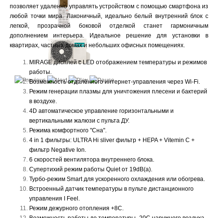
позволяет удаленно управлять устройством с помощью смартфона из
любой точки мира. Лаконичный, идеально белый внутренний блок с
легкой, прозрачной боковой отделкой станет гармоничным
дополнением интерьера. Идеальное решение для установки в
квартирах, частных домах и небольших офисных помещениях.
MIRAGE дисплей с LED отображением температуры и режимов
работы.
Возможность отдалённого интернет-управления через Wi-Fi.
Режим генерации плазмы для уничтожения плесени и бактерий
в воздухе.
4D автоматическое управление горизонтальными и
вертикальными жалюзи с пульта ДУ.
Режима комфортного "Сна".
4 in 1 фильтры: ULTRA Hi sliver фильтр + HEPA + Vitemin C +
фильтр Negative Ion.
6 скоростей вентилятора внутреннего блока.
Супертихий режим работы Quiet от 19dB(a).
Турбо-режим Smart для ускоренного охлаждения или обогрева.
Встроенный датчик температуры в пульте дистанционного
управления I Feel.
Режим дежурного отопления +8C.