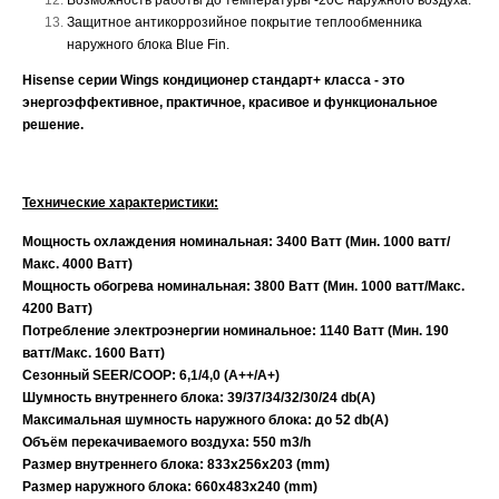
Возможность работы до температуры -20С наружного воздуха.
Защитное антикоррозийное покрытие теплообменника
наружного блока Blue Fin.
Hisense серии
Wings кондиционер стандарт+ класса - это
энергоэффективное, практичное, красивое и функциональное
решение.
Технические характеристики:
Мощность охлаждения номинальная: 3400 Ватт (Мин. 1000 ватт/
Макс. 4000 Ватт)
Мощность обогрева номинальная: 3800 Ватт (Мин. 1000 ватт/Макс.
4200 Ватт)
Потребление электроэнергии номинальное: 1140 Ватт
(Мин. 190
ватт/Макс. 1600 Ватт)
Сезонный SEER/COOP: 6,1/4,0 (A++/A+)
Шумность внутреннего блока: 39/37/34/32/30/24 db(A)
Максимальная шумность наружного блока: до 52 db(A)
Объём перекачиваемого воздуха: 550 m3/h
Размер внутреннего блока: 833x256x203 (mm)
Размер наружного блока: 660х483x240 (mm)