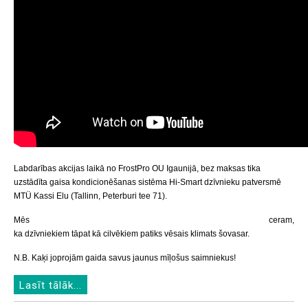
Labdarības akcijas laikā no FrostPro OU Igaunijā, bez maksas tika
uzstādīta gaisa kondicionēšanas sistēma Hi-Smart dzīvnieku patversmē
MTÜ Kassi Elu
(Tallinn, Peterburi tee 71).
Mēs ceram,
ka dzīvniekiem tāpat kā cilvēkiem patiks vēsais klimats šovasar.
N.B. Kaķi joprojām gaida savus jaunus mīļošus saimniekus!
Lasīt tālāk...