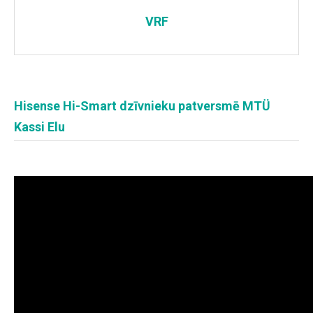
VRF
Hisense Hi-Smart dzīvnieku patversmē MTÜ
Kassi Elu