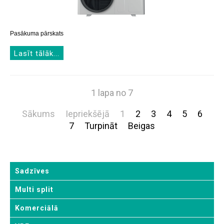
Pasākuma pārskats
Lasīt tālāk...
1 lapa no 7
Sākums
Iepriekšējā
1
2
3
4
5
6
7
Turpināt
Beigas
Sadzīves
Multi split
Komerciālā