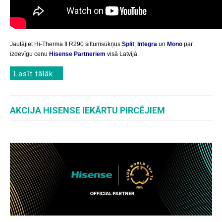
Jautājiet Hi-Therma II R290 siltumsūkņus
Split
,
Integra
un
Mono
par
izdevīgu cenu
Hisense Partneriem
visā Latvijā.
Lasīt tālāk...
AKCIJA HISENSE IEKĀRTU PIRCĒJIEM