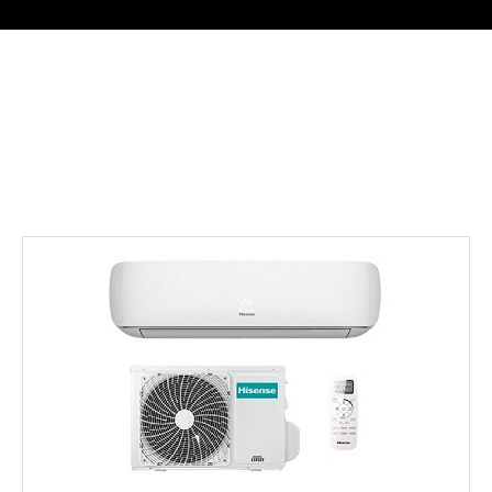
ūdens uzsildīšana līdz +75C.
->>>