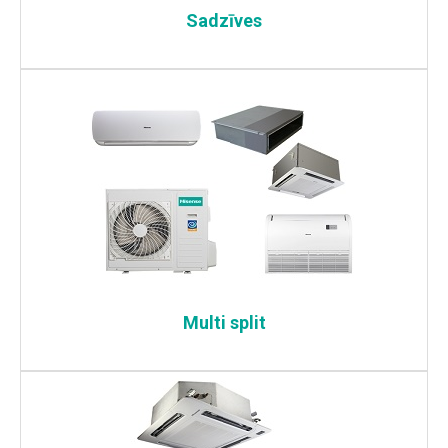
Sadzīves
Multi split