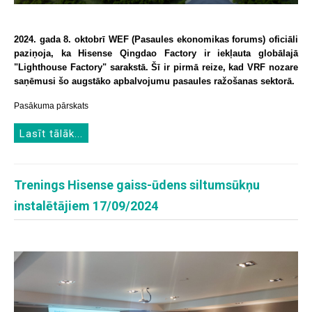
2024. gada 8. oktobrī WEF (Pasaules ekonomikas forums) oficiāli
paziņoja, ka Hisense Qingdao Factory ir iekļauta globālajā
"Lighthouse Factory" sarakstā. Šī ir pirmā reize, kad VRF nozare
saņēmusi šo augstāko apbalvojumu pasaules ražošanas sektorā.
Pasākuma pārskats
Lasīt tālāk...
Trenings Hisense gaiss-ūdens siltumsūkņu
instalētājiem 17/09/2024