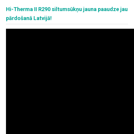
Hi-Therma II R290 siltumsūkņu jauna paaudze jau
pārdošanā Latvijā!